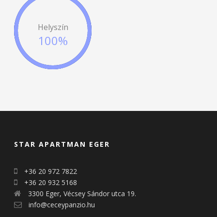
Helyszín
100%
STAR APARTMAN EGER
+36 20 972 7822
+36 20 932 5168
3300 Eger, Vécsey Sándor utca 19.
info@ceceypanzio.hu