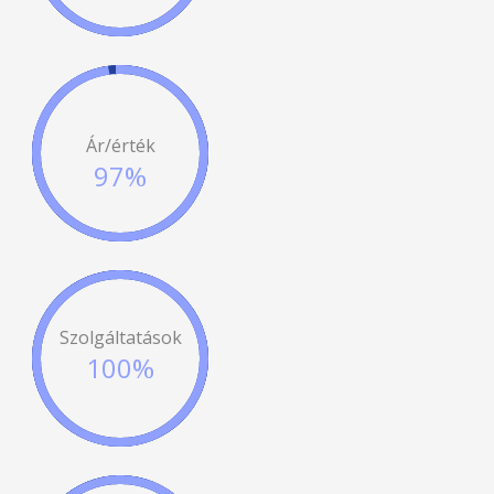
Ár/érték
97%
Szolgáltatások
100%