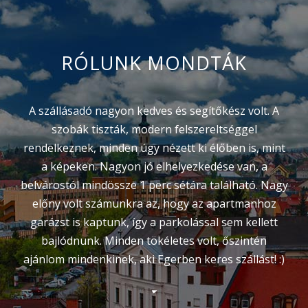
RÓLUNK MONDTÁK
A szállásadó nagyon kedves és segítőkész volt. A
szobák tiszták, modern felszereltséggel
rendelkeznek, minden úgy nézett ki élőben is, mint
a képeken. Nagyon jó elhelyezkedése van, a
belvárostól mindössze 1 perc sétára található. Nagy
előny volt számunkra az, hogy az apartmanhoz
garázst is kaptunk, így a parkolással sem kellett
bajlódnunk. Minden tökéletes volt, őszintén
ajánlom mindenkinek, aki Egerben keres szállást! :)