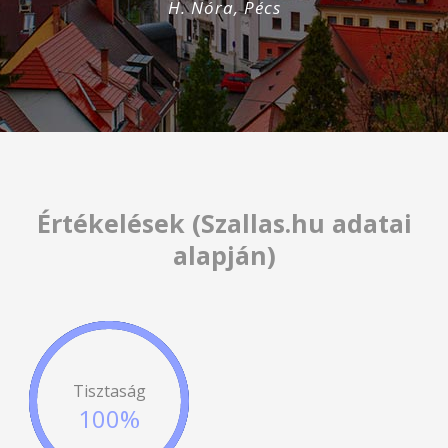
H. Nóra, Pécs
Értékelések (Szallas.hu adatai
alapján)
Tisztaság
100%